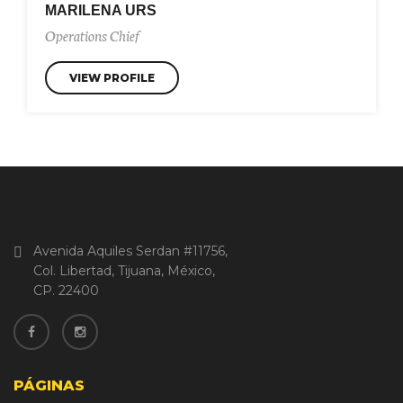
MARILENA URS
Operations Chief
VIEW PROFILE
Avenida Aquiles Serdan #11756,
Col. Libertad, Tijuana, México,
CP. 22400
PÁGINAS