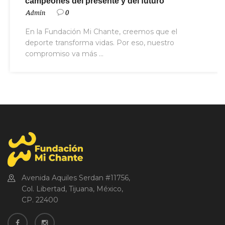
campeones del presente y del futuro
Admin
0
En la Fundación Mi Chante, creemos que el
deporte transforma vidas. Por eso, nuestro
compromiso va más ...
Avenida Aquiles Serdan #11756,
Col. Libertad, Tijuana, México,
CP. 22400