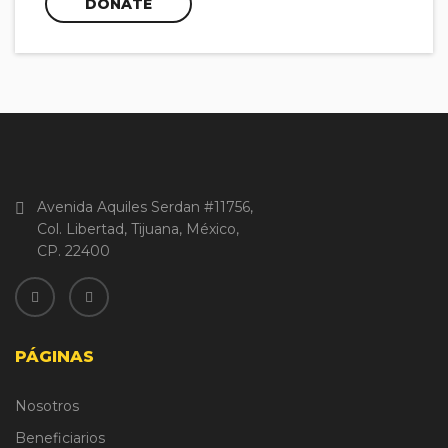
DONATE
Avenida Aquiles Serdan #11756,
Col. Libertad, Tijuana, México,
CP. 22400
PÁGINAS
Nosotros
Beneficiarios