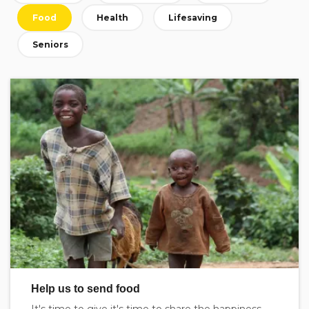
Food
Health
Lifesaving
Seniors
Help us to send food