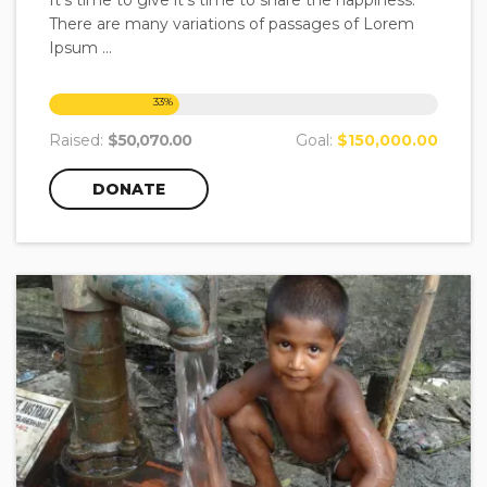
It's time to give it's time to share the happiness.
There are many variations of passages of Lorem
Ipsum ...
33
%
Raised:
$50,070.00
Goal:
$150,000.00
DONATE